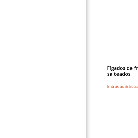
Fígados de f
salteados
Entradas & Sop