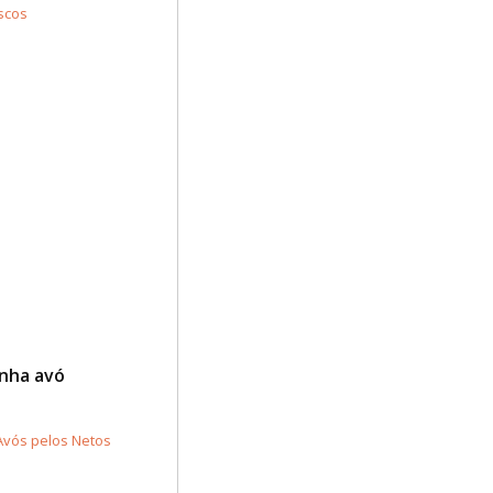
scos
nha avó
Avós pelos Netos