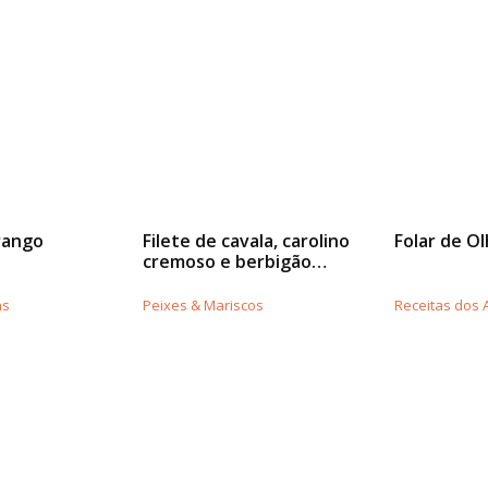
rango
Filete de cavala, carolino
Folar de O
cremoso e berbigão…
as
Peixes & Mariscos
Receitas dos 