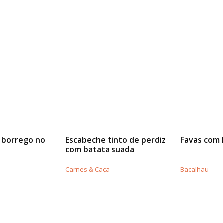
 borrego no
Escabeche tinto de perdiz
Favas com 
com batata suada
Carnes & Caça
Bacalhau