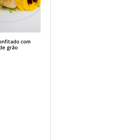
onfitado com
de grão