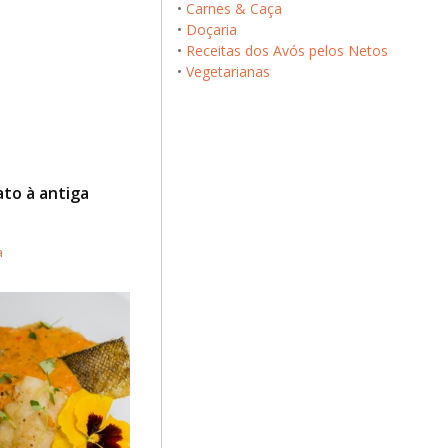
•
Carnes & Caça
•
Doçaria
•
Receitas dos Avós pelos Netos
•
Vegetarianas
ato à antiga
a