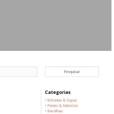
Categorias
•
Entradas & Sopas
•
Peixes & Mariscos
•
Bacalhau