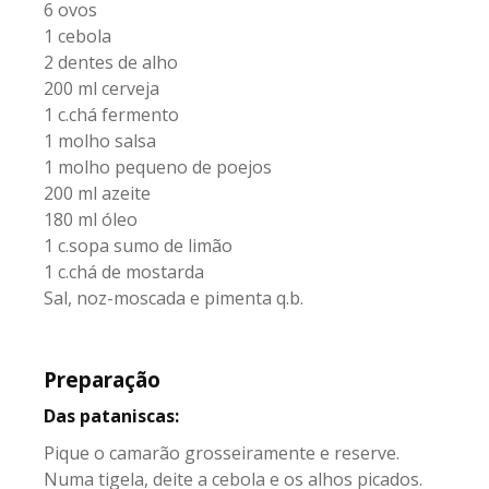
6 ovos
1 cebola
2 dentes de alho
200 ml cerveja
1 c.chá fermento
1 molho salsa
1 molho pequeno de poejos
200 ml azeite
180 ml óleo
1 c.sopa sumo de limão
1 c.chá de mostarda
Sal, noz-moscada e pimenta q.b.
Preparação
Das pataniscas:
Pique o camarão grosseiramente e reserve.
Numa tigela, deite a cebola e os alhos picados.