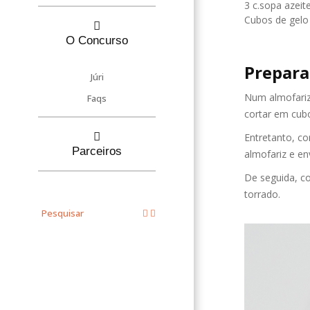
3 c.sopa azeit
Cubos de gelo 
O Concurso
Prepara
Júri
Num almofariz
Faqs
cortar em cub
Entretanto, c
Parceiros
almofariz e e
De seguida, c
torrado.
Pesquisar