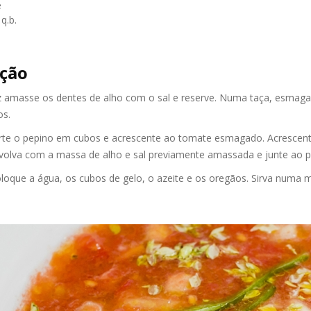
e
q.b.
ção
 amasse os dentes de alho com o sal e reserve. Numa taça, esmaga
os.
orte o pepino em cubos e acrescente ao tomate esmagado. Acresce
nvolva com a massa de alho e sal previamente amassada e junte ao 
oloque a água, os cubos de gelo, o azeite e os oregãos. Sirva num