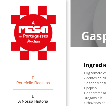
Gas
Ingredi
1 kg tomate c
2 dentes de a
Portefólio Receitas
6 c.sopa vinag
1 pepino
1 c.sobremesa
Oregãos q.b.
A Nossa História
4 chávenas d