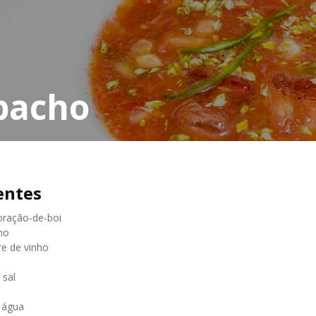
pacho
entes
oração-de-boi
lho
re de vinho
 sal
e água