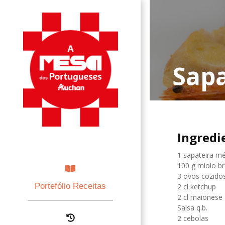
Sapa
Ingredi
1 sapateira m
100 g miolo b
3 ovos cozido
Portefólio Receitas
2 cl ketchup
2 cl maionese
Salsa q.b.
2 cebolas