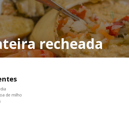
teira recheada
entes
édia
roa de milho
s