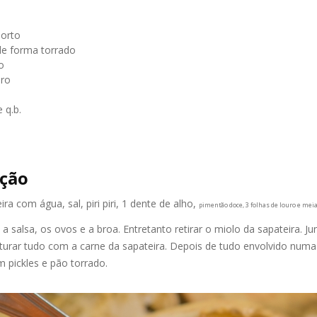
Porto
de forma torrado
o
uro
 q.b.
ção
ra com água, sal, piri piri, 1 dente de alho,
pimentão doce, 3 folhas de louro e me
 a salsa, os ovos e a broa. Entretanto retirar o miolo da sapateira. Jun
urar tudo com a carne da sapateira. Depois de tudo envolvido numa pa
 pickles e pão torrado.