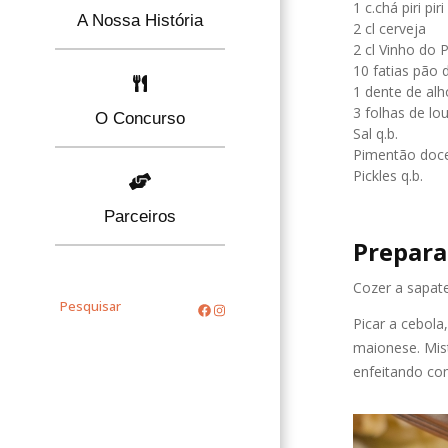
1 c.chá piri piri
A Nossa História
2 cl cerveja
2 cl Vinho do 
10 fatias pão 
1 dente de alh
3 folhas de lo
O Concurso
Sal q.b.
Pimentão doce
Pickles q.b.
Parceiros
Prepara
Cozer a sapatei
Pesquisar
Picar a cebola,
maionese. Mist
enfeitando com