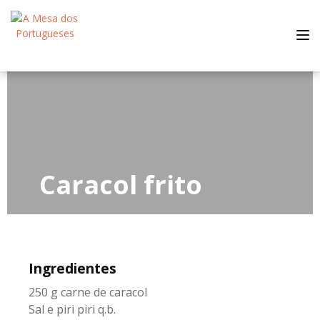
Tog
nav
Caracol frito
Ingredientes
250 g carne de caracol
Sal e piri piri q.b.