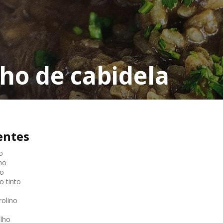
ho de cabidela
entes
o
ho
ro
o tinto
rolino
lho