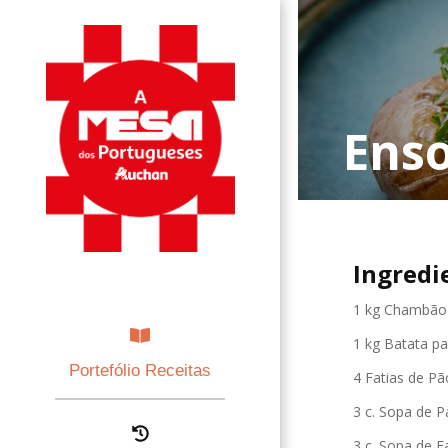
Ens
Ingredi
1 kg Chambão
1 kg Batata p
Portefólio Receitas
4 Fatias de P
3 c. Sopa de 
3 c. Sopa de F