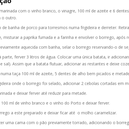
ção
arinada com o vinho branco, o vinagre, 100 ml de azeite e 6 dentes
 o outro.
 de banha de porco para torresmos numa frigideira e derreter. Retira
, misturar a paprika fumada e a farinha e envolver o borrego, após r
previamente aquecida com banha, selar o borrego reservando-o de se
parte, ferver 3 litros de água. Colocar uma única batata, ir adicion
e sal). Assim que a batata flutuar, adicionar as restantes e deixe coz
r numa taça 100 ml de azeite, 5 dentes de alho bem picados e metad
deira onde o borrego foi selado, adicionar 2 cebolas cortadas em mei
rinada e deixar ferver até reduzir para metade.
 100 ml de vinho branco e o vinho do Porto e deixar ferver.
rrego a este preparado e deixar ficar até o molho caramelizar.
fazer uma cama com o pão previamente torrado, adicionando o borreg