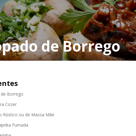
opado de Borrego
entes
 de Borrego
ara Cozer
ão Rústico ou de Massa Mãe
Paprika Fumada
arinha