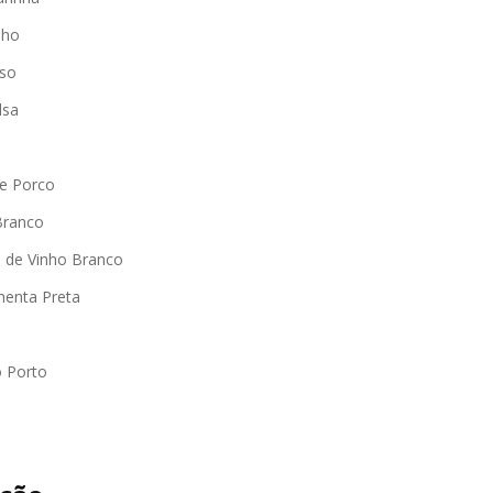
lho
sso
lsa
e Porco
Branco
e de Vinho Branco
menta Preta
o Porto