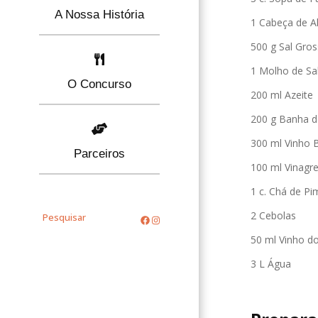
A Nossa História
1 Cabeça de A
500 g Sal Gro
1 Molho de Sa
O Concurso
200 ml Azeite
200 g Banha d
300 ml Vinho 
Parceiros
100 ml Vinagr
1 c. Chá de Pi
2 Cebolas
Pesquisar
50 ml Vinho d
3 L Água