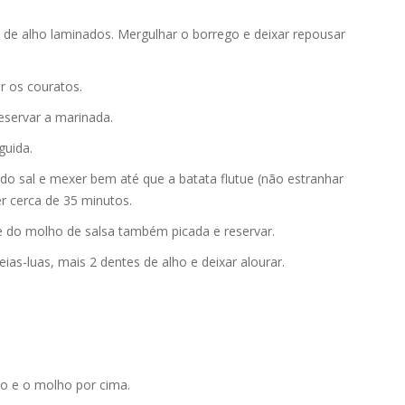
 de alho laminados. Mergulhar o borrego e deixar repousar
r os couratos.
eservar a marinada.
guida.
ando sal e mexer bem até que a batata flutue (não estranhar
er cerca de 35 minutos.
e do molho de salsa também picada e reservar.
as-luas, mais 2 dentes de alho e deixar alourar.
o e o molho por cima.