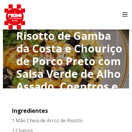
Tog
nav
Risotto de Gamba
da Costa e Chouriço
de Porco Preto com
Salsa Verde de Alho
Assado, Coentros e
Poejo da D. Fátima
Ingredientes
1 Mão Cheia de Arroz de Risotto
1 Chalota