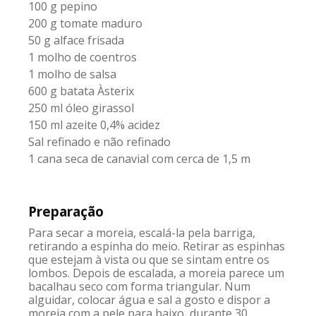
100 g pepino
200 g tomate maduro
50 g alface frisada
1 molho de coentros
1 molho de salsa
600 g batata Àsterix
250 ml óleo girassol
150 ml azeite 0,4% acidez
Sal refinado e não refinado
1 cana seca de canavial com cerca de 1,5 m
Preparação
Para secar a moreia, escalá-la pela barriga,
retirando a espinha do meio. Retirar as espinhas
que estejam à vista ou que se sintam entre os
lombos. Depois de escalada, a moreia parece um
bacalhau seco com forma triangular. Num
alguidar, colocar água e sal a gosto e dispor a
moreia com a pele para baixo, durante 30