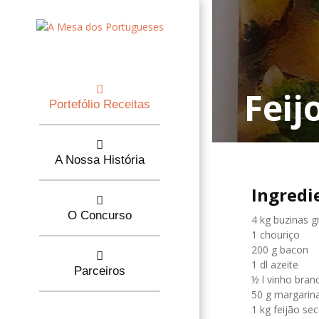
Feij
Portefólio Receitas
A Nossa História
Ingredi
O Concurso
4 kg buzinas g
1 chouriço
200 g bacon
1 dl azeite
Parceiros
½ l vinho bran
50 g margarin
1 kg feijão se