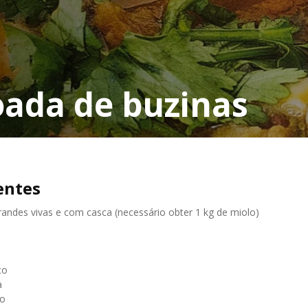
oada de buzinas
entes
randes vivas e com casca (necessário obter 1 kg de miolo)
co
a
co