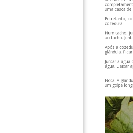
completamente
uma casca de 
Entretanto, co
cozedura.
Num tacho, jun
ao tacho. Junt
Após a cozedur
glândula. Pica
Juntar a água 
água. Deixar a
Nota: A glându
um golpe longi