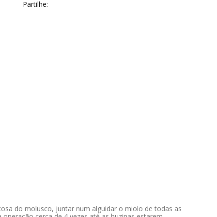
Partilhe:
scosa do molusco, juntar num alguidar o miolo de todas as
a operação cerca de 4 vezes até as buzinas estarem