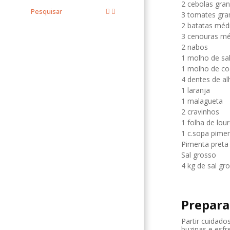
2 cebolas gra
Pesquisar
3 tomates gra
2 batatas méd
3 cenouras mé
2 nabos
1 molho de sa
1 molho de co
4 dentes de al
1 laranja
1 malagueta
2 cravinhos
1 folha de lou
1 c.sopa pime
Pimenta preta
Sal grosso
4 kg de sal gr
Prepara
Partir cuidado
buzinas e esfr