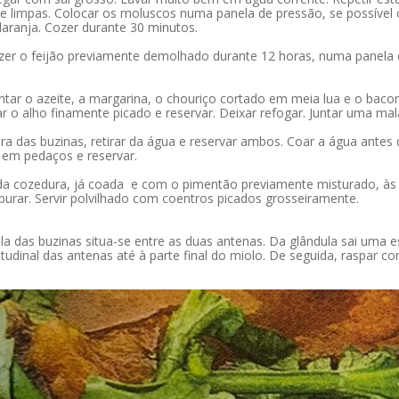
 limpas. Colocar os moluscos numa panela de pressão, se possível c
laranja. Cozer durante 30 minutos.
zer o feijão previamente demolhado durante 12 horas, numa panela de
tar o azeite, a margarina, o chouriço cortado em meia lua e o baco
ar o alho finamente picado e reservar. Deixar refogar. Juntar uma mal
a das buzinas, retirar da água e reservar ambos. Coar a água antes d
r em pedaços e reservar.
da cozedura, já coada e com o pimentão previamente misturado, às bu
purar. Servir polvilhado com coentros picados grosseiramente.
la das buzinas situa-se entre as duas antenas. Da glândula sai uma e
tudinal das antenas até à parte final do miolo. De seguida, raspar com