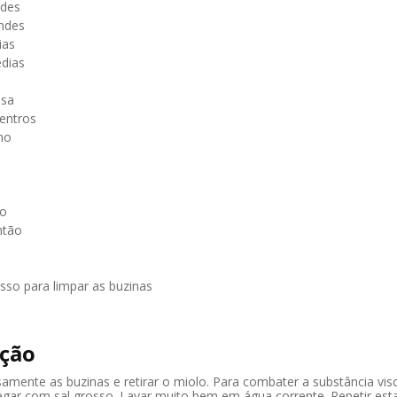
ndes
ndes
ias
dias
lsa
entros
ho
ro
ntão
osso para limpar as buzinas
ção
samente as buzinas e retirar o miolo. Para combater a substância vi
egar com sal grosso. Lavar muito bem em água corrente. Repetir est