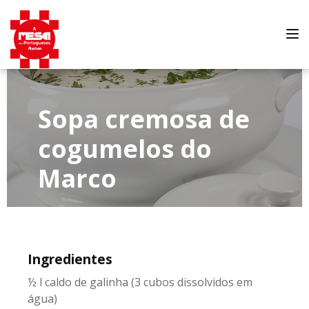
Tog
nav
Sopa cremosa de
cogumelos do
Marco
Ingredientes
½ l caldo de galinha (3 cubos dissolvidos em
água)