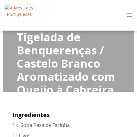
Tog
nav
Tigelada de
Benquerenças /
Castelo Branco
Aromatizado com
Queijo à Cabreira
da Soalheira
Ingredientes
1 c. Sopa Rasa de Farinha
12 Ovos