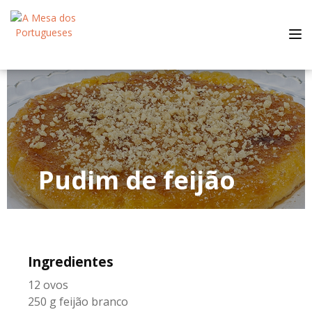
Tog
nav
Pudim de feijão
Ingredientes
12 ovos
250 g feijão branco