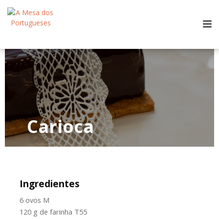
Tog
nav
Carioca
Ingredientes
6 ovos M
120 g de farinha T55